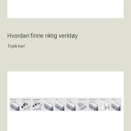
Hvordan finne riktig verktøy
Trykk her!